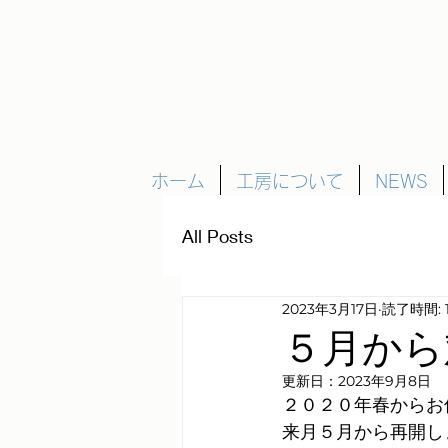
ホーム
工房について
NEWS
All Posts
2023年3月17日
読了時間: 
５月から
更新日：
2023年9月8日
２０２０年春からお
来月５月から再開し